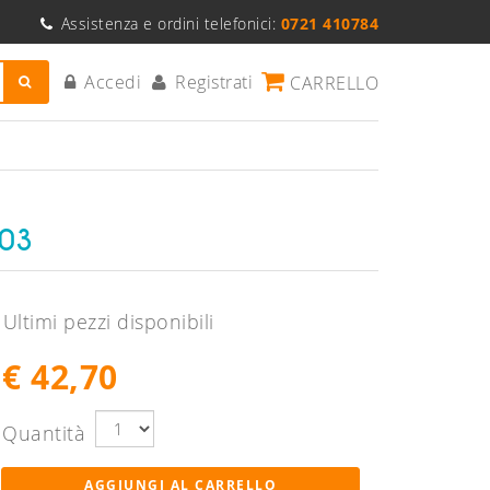
Assistenza e ordini telefonici:
0721 410784
Accedi
Registrati
CARRELLO
603
Ultimi pezzi disponibili
€ 42,70
Quantità