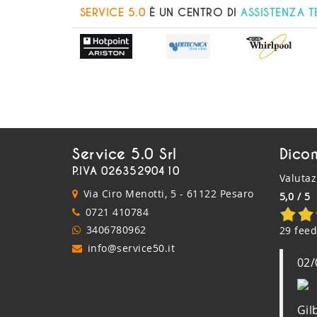
SERVICE 5.0
È UN CENTRO DI
ASSISTENZA 
Service 5.0 Srl
Dicon
P.IVA 02635290410
Valuta
Via Ciro Menotti, 5 - 61122 Pesaro
5,0 / 5
0721 410784
3406780962
29 feed
info@service50.it
02/
Gil