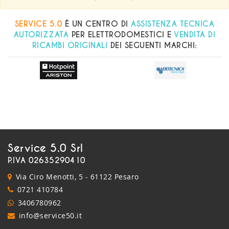
SERVICE 5.0
È UN CENTRO DI
ASSISTENZA TECNICA
AUTORIZZATA
PER ELETTRODOMESTICI E
VENDITA DI
RICAMBI ORIGINALI
DEI SEGUENTI MARCHI:
Service 5.0 Srl
P.IVA 02635290410
Via Ciro Menotti, 5 - 61122 Pesaro
0721 410784
3406780962
info@service50.it